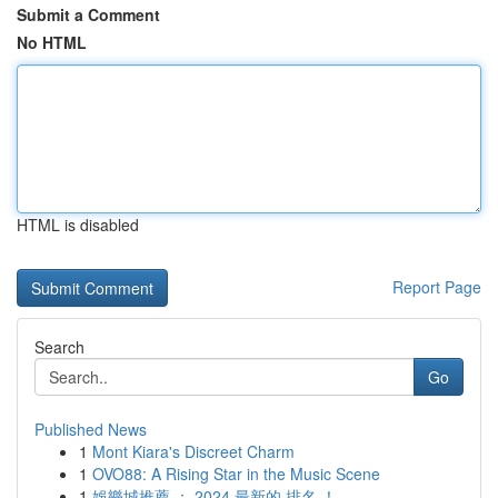
Submit a Comment
No HTML
HTML is disabled
Report Page
Search
Go
Published News
1
Mont Kiara's Discreet Charm
1
OVO88: A Rising Star in the Music Scene
1
娛樂城推薦 ： 2024 最新的 排名 ！