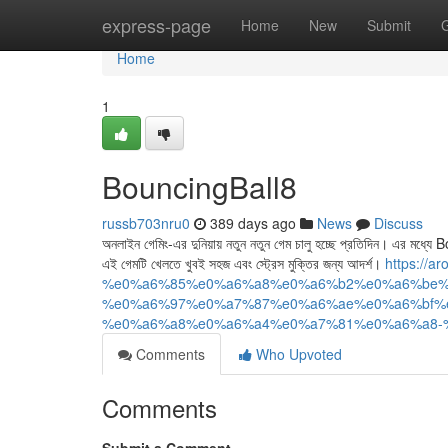
Home
express-page
Home
New
Submit
Home
1
BouncingBall8
russb703nru0
389 days ago
News
Discuss
অনলাইন গেমিং-এর দুনিয়ায় নতুন নতুন গেম চালু হচ্ছে প্রতিদিন। এর মধ্য
এই গেমটি খেলতে খুবই সহজ এবং স্ট্রেস মুক্তির জন্য আদর্শ।
https://a
%e0%a6%85%e0%a6%a8%e0%a6%b2%e0%a6%be%
%e0%a6%97%e0%a7%87%e0%a6%ae%e0%a6%bf%e
%e0%a6%a8%e0%a6%a4%e0%a7%81%e0%a6%a8-%
Comments
Who Upvoted
Comments