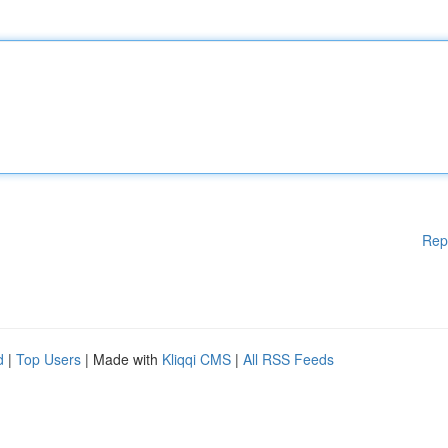
Rep
d
|
Top Users
| Made with
Kliqqi CMS
|
All RSS Feeds