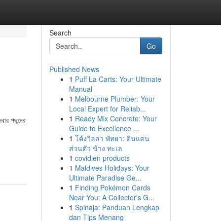
Search
Go
Published News
1
Puff La Carts: Your Ultimate
Manual
1
Melbourne Plumber: Your
Local Expert for Reliab...
1
Ready Mix Concrete: Your
বার পছন্দের
Guide to Excellence ...
1
โค้งวิลล่า พัทยา: ดินแดน
ส่วนตัว ข้าง ทะเล
1
covidien products
1
Maldives Holidays: Your
Ultimate Paradise Ge...
1
Finding Pokémon Cards
Near You: A Collector's G...
1
Spinaja: Panduan Lengkap
dan Tips Menang