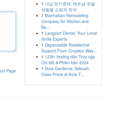
1
다낭 돈키호테: 베트남 로컬
생필품 쇼핑의 천국
1
Manhattan Remodeling
Company for Kitchen and
Ba...
1
Langport Dental: Your Local
Smile Experts
1
Dependable Residential
Support From Croydon Was...
1
123b: Hướng dẫn Truy cập
Chi tiết & Phiên bản 2024
1
Duta Gardenia: Sebuah
ort Page
Oase Privat di Kota T...