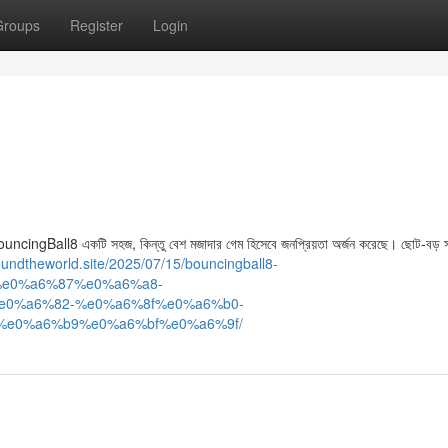
Groups
Register
Login
ে BouncingBall8 একটি সহজ, কিন্তু বেশ মজাদার গেম হিসেবে জনপ্রিয়তা অর্জন করেছে। ছোট-বড় স
roundtheworld.site/2025/07/15/bouncingball8-
e0%a6%87%e0%a6%a8-
0%a6%82-%e0%a6%8f%e0%a6%b0-
e0%a6%b9%e0%a6%bf%e0%a6%9f/