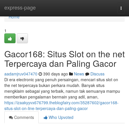
Home
express-page
Togg
navi
Home
1
Gacor168: Situs Slot on the net
Terpercaya dan Paling Gacor
aadamjruv047470
390 days ago
News
Discuss
Di era electronic yang penuh persaingan, mencari situs slot on
the net terpercaya bukan perkara mudah. Banyak situs
mengklaim sebagai yang terbaik, namun tak semuanya mampu
memberikan pengalaman bermain yang adil, aman,
https://izaakyyvx676799.theblogfairy.com/35287602/gacor168-
situs-slot-on-line-terpercaya-dan-paling-gacor
Comments
Who Upvoted