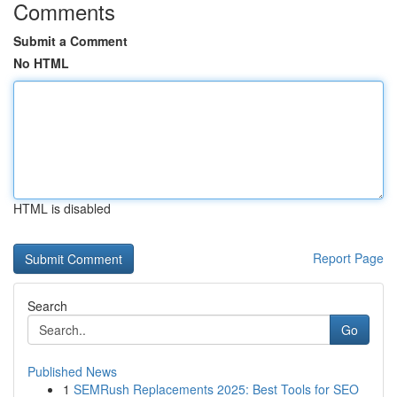
Comments
Submit a Comment
No HTML
HTML is disabled
Report Page
Search
Go
Published News
1
SEMRush Replacements 2025: Best Tools for SEO