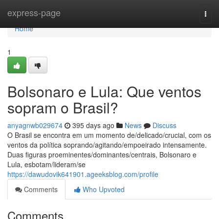
Home
express-page
Togg
navi
Home
1
Bolsonaro e Lula: Que ventos
sopram o Brasil?
anyagnwb029674
395 days ago
News
Discuss
O Brasil se encontra em um momento de/delicado/crucial, com os
ventos da política soprando/agitando/empoeirado intensamente.
Duas figuras proeminentes/dominantes/centrais, Bolsonaro e
Lula, esbotam/lideram/se
https://dawudovik641901.ageeksblog.com/profile
Comments
Who Upvoted
Comments