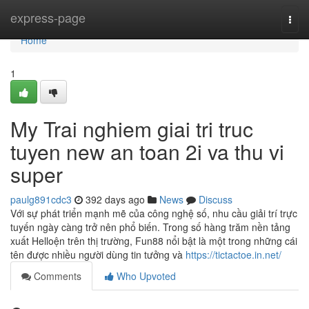
Home
express-page
Togg
navi
Home
1
My Trai nghiem giai tri truc
tuyen new an toan 2i va thu vi
super
paulg891cdc3
392 days ago
News
Discuss
Với sự phát triển mạnh mẽ của công nghệ số, nhu cầu giải trí trực
tuyến ngày càng trở nên phổ biến. Trong số hàng trăm nền tảng
xuất Helloện trên thị trường, Fun88 nổi bật là một trong những cái
tên được nhiều người dùng tin tưởng và
https://tictactoe.in.net/
Comments
Who Upvoted