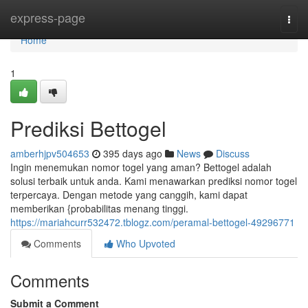
Home
express-page
Togg
navi
Home
1
Prediksi Bettogel
amberhjpv504653
395 days ago
News
Discuss
Ingin menemukan nomor togel yang aman? Bettogel adalah
solusi terbaik untuk anda. Kami menawarkan prediksi nomor togel
terpercaya. Dengan metode yang canggih, kami dapat
memberikan {probabilitas menang tinggi.
https://mariahcurr532472.tblogz.com/peramal-bettogel-49296771
Comments
Who Upvoted
Comments
Submit a Comment