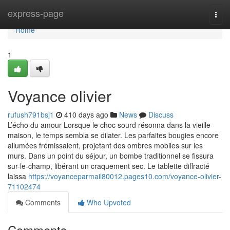
Home
express-page
Togg
navi
Home
1
Voyance olivier
rufush791bsj1
410 days ago
News
Discuss
L’écho du amour Lorsque le choc sourd résonna dans la vieille
maison, le temps sembla se dilater. Les parfaites bougies encore
allumées frémissaient, projetant des ombres mobiles sur les
murs. Dans un point du séjour, un bombe traditionnel se fissura
sur-le-champ, libérant un craquement sec. Le tablette diffracté
laissa
https://voyanceparmail80012.pages10.com/voyance-olivier-
71102474
Comments
Who Upvoted
Comments