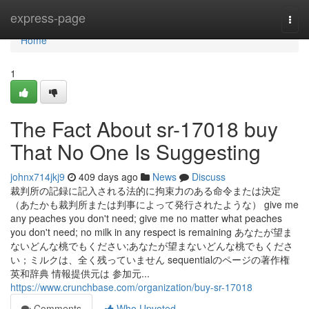
Home
express-page
Togg
navi
Home
1
The Fact About sr-17018 buy
That No One Is Suggesting
johnx714jkj9
409 days ago
News
Discuss
裁判所の記録に記入される法的に拘束力のある命令または決定
（あたかも裁判所または判事によって発行されたような） give me
any peaches you don't need; give me no matter what peaches
you don't need; no milk in any respect is remaining あなたが望ま
ないどんな桃でもください;あなたが望まないどんな桃でもくださ
い；ミルクは、全く残っていません sequentialのページの著作権
英和辞典 情報提供元は 参加元...
https://www.crunchbase.com/organization/buy-sr-17018
Comments
Who Upvoted