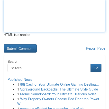
HTML is disabled
Report Page
Search
Go
Published News
1
88i Casino: Your Ultimate Online Gaming Destina...
1
Sprayground Backpacks: The Ultimate Style Guide
1
Meme Soundboard: Your Ultimate Hilarious Noise
1
Why Property Owners Choose Red Deer top Power
W...
1
cancer is affected by a complex mix of ele...