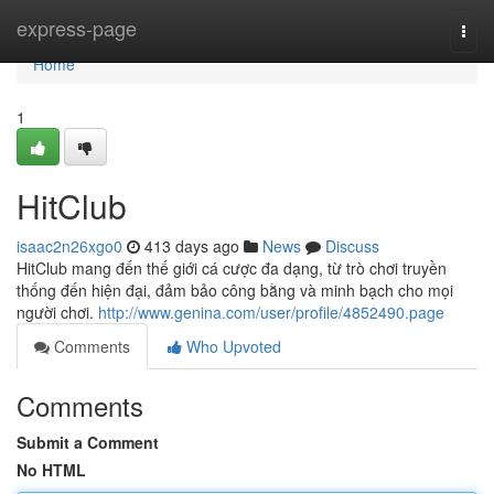
Home
express-page
Togg
navi
Home
1
HitClub
isaac2n26xgo0
413 days ago
News
Discuss
HitClub mang đến thế giới cá cược đa dạng, từ trò chơi truyền
thống đến hiện đại, đảm bảo công bằng và minh bạch cho mọi
người chơi.
http://www.genina.com/user/profile/4852490.page
Comments
Who Upvoted
Comments
Submit a Comment
No HTML