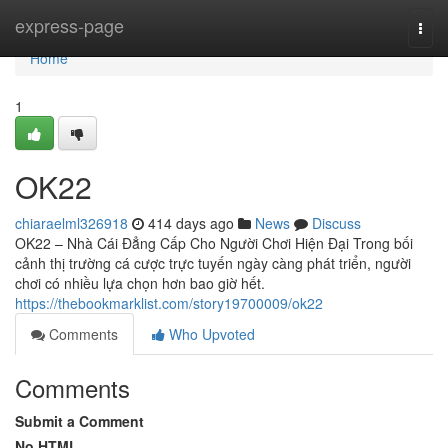
Home
express-page
Togg
navi
Home
1
OK22
chiaraelml326918
414 days ago
News
Discuss
OK22 – Nhà Cái Đẳng Cấp Cho Người Chơi Hiện Đại Trong bối
cảnh thị trường cá cược trực tuyến ngày càng phát triển, người
chơi có nhiều lựa chọn hơn bao giờ hết.
https://thebookmarklist.com/story19700009/ok22
Comments
Who Upvoted
Comments
Submit a Comment
No HTML