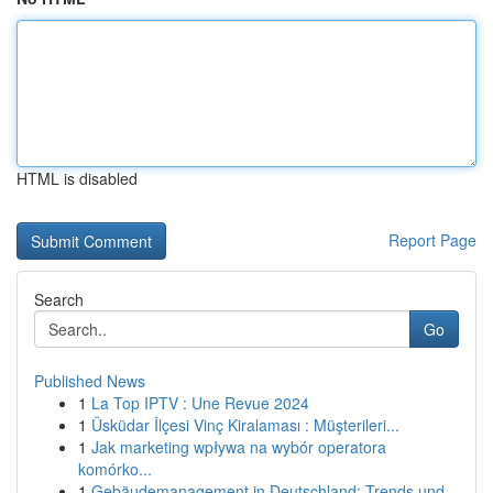
HTML is disabled
Report Page
Search
Go
Published News
1
La Top IPTV : Une Revue 2024
1
Üsküdar İlçesi Vinç Kiralaması : Müşterileri...
1
Jak marketing wpływa na wybór operatora
komórko...
1
Gebäudemanagement in Deutschland: Trends und