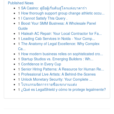
Published News
1
SA Casino: คู่มือผู้เริ่มต้นสู่โลกแห่งบาคาร่า
1
How thorough support group change athletic occu...
1
I Cannot Satisfy This Query .
1
Boost Your SMM Business: A Wholesale Panel
Guide
1
Hialeah AC Repair: Your Local Contractor for Fa...
1
Leading Cab Services in Noida - Your Comp...
1
The Anatomy of Legal Excellence: Why Complex
Ca...
1
How modern business relies on sophisticated cro...
1
Startup Studios vs. Emerging Builders : Wh...
1
Confidence in Every Cup
1
Senior Hiring Patterns: A Resource for Human Re...
1
Professional Live Artists: A Behind-the-Scenes
1
Unlock Monetary Security: Your Complete ...
1
โปรแกรมจัดการรายชื่อแขกงานแต่ง
1
¿Qué es LegalShield y cómo te protege legalmente?