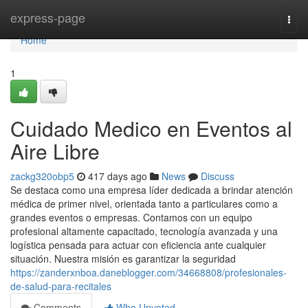
Home
express-page
Togg
navi
Home
1
Cuidado Medico en Eventos al
Aire Libre
zackg320obp5
417 days ago
News
Discuss
Se destaca como una empresa líder dedicada a brindar atención
médica de primer nivel, orientada tanto a particulares como a
grandes eventos o empresas. Contamos con un equipo
profesional altamente capacitado, tecnología avanzada y una
logística pensada para actuar con eficiencia ante cualquier
situación. Nuestra misión es garantizar la seguridad
https://zanderxnboa.daneblogger.com/34668808/profesionales-
de-salud-para-recitales
Comments
Who Upvoted