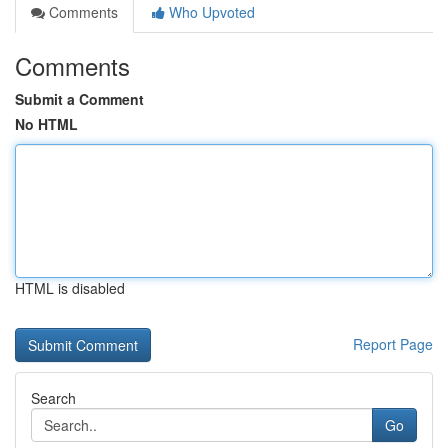
Comments
Who Upvoted
Comments
Submit a Comment
No HTML
HTML is disabled
Report Page
Search
Go