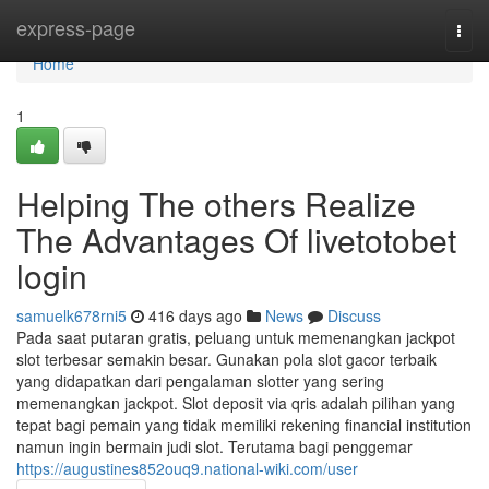
Home
express-page
Togg
navi
Home
1
Helping The others Realize
The Advantages Of livetotobet
login
samuelk678rni5
416 days ago
News
Discuss
Pada saat putaran gratis, peluang untuk memenangkan jackpot
slot terbesar semakin besar. Gunakan pola slot gacor terbaik
yang didapatkan dari pengalaman slotter yang sering
memenangkan jackpot. Slot deposit via qris adalah pilihan yang
tepat bagi pemain yang tidak memiliki rekening financial institution
namun ingin bermain judi slot. Terutama bagi penggemar
https://augustines852ouq9.national-wiki.com/user