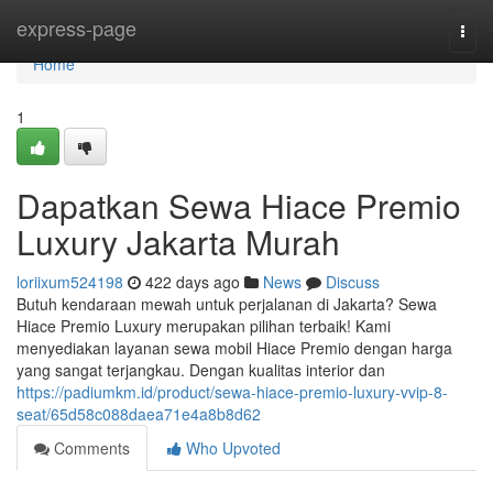
Home
express-page
Togg
navi
Home
1
Dapatkan Sewa Hiace Premio
Luxury Jakarta Murah
loriixum524198
422 days ago
News
Discuss
Butuh kendaraan mewah untuk perjalanan di Jakarta? Sewa
Hiace Premio Luxury merupakan pilihan terbaik! Kami
menyediakan layanan sewa mobil Hiace Premio dengan harga
yang sangat terjangkau. Dengan kualitas interior dan
https://padiumkm.id/product/sewa-hiace-premio-luxury-vvip-8-
seat/65d58c088daea71e4a8b8d62
Comments
Who Upvoted