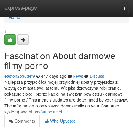
Home
express-page
Togg
navi
Home
1
Fascination About darmowe
filmy porno
easton2o30def9
447 days ago
News
Discuss
Najlepsza przyjaciółka mojej przyrodniej siostry przyjeżdża z
wizytą do miasta two lat temu Wiejska dziewczyna robi pranie,
pokazuje cipkę i bierze kąpiel na świeżym powietrzu / darmowe
filmy porno / This menu's updates are determined by your activity.
The information is only saved domestically (in your Computer
system) and
https://autoplac.pl
Comments
Who Upvoted