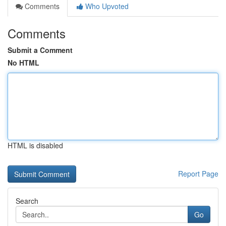
Comments
Who Upvoted
Comments
Submit a Comment
No HTML
HTML is disabled
Report Page
Search
Go