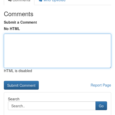
Comments
Submit a Comment
No HTML
HTML is disabled
Report Page
Search
Go