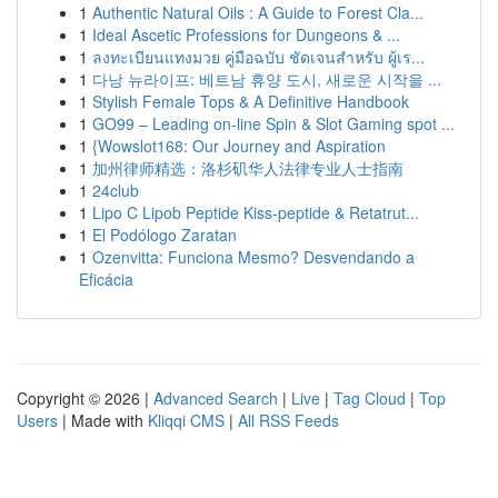
1
Authentic Natural Oils : A Guide to Forest Cla...
1
Ideal Ascetic Professions for Dungeons & ...
1
ลงทะเบียนแทงมวย คู่มือฉบับ ชัดเจนสำหรับ ผู้เร...
1
다낭 뉴라이프: 베트남 휴양 도시, 새로운 시작을 ...
1
Stylish Female Tops & A Definitive Handbook
1
GO99 – Leading on-line Spin & Slot Gaming spot ...
1
{Wowslot168: Our Journey and Aspiration
1
加州律师精选：洛杉矶华人法律专业人士指南
1
24club
1
Lipo C Lipob Peptide Kiss-peptide & Retatrut...
1
El Podólogo Zaratan
1
Ozenvitta: Funciona Mesmo? Desvendando a
Eficácia
Copyright © 2026 |
Advanced Search
|
Live
|
Tag Cloud
|
Top
Users
| Made with
Kliqqi CMS
|
All RSS Feeds