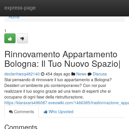
Home
express-page
Home
1
Rinnovamento Appartamento
Bologna: Il Tuo Nuovo Spazio|
declanhwzq482140
454 days ago
News
Discuss
Stai pensando di rinnovare il tuo appartamento a Bologna?
Desideri un'ambiente più contemporaneo? Con noi puoi
realizzare il tuo sogno grazie ad una team di esperti che si
occupano di ogni fase della ristrutturazione,
https://kiaraxars496087.eveowiki.com/1466385/trasformazione_ap
Comments
Who Upvoted
Comments