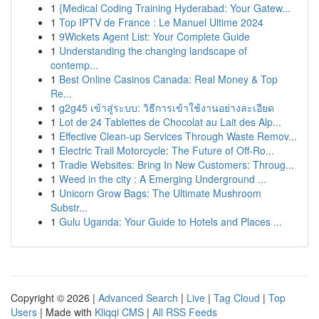
1
{Medical Coding Training Hyderabad: Your Gatew...
1
Top IPTV de France : Le Manuel Ultime 2024
1
9Wickets Agent List: Your Complete Guide
1
Understanding the changing landscape of
contemp...
1
Best Online Casinos Canada: Real Money & Top
Re...
1
g2g45 เข้าสู่ระบบ: วิธีการเข้าใช้งานอย่างละเอียด
1
Lot de 24 Tablettes de Chocolat au Lait des Alp...
1
Effective Clean-up Services Through Waste Remov...
1
Electric Trail Motorcycle: The Future of Off-Ro...
1
Tradie Websites: Bring In New Customers: Throug...
1
Weed in the city : A Emerging Underground ...
1
Unicorn Grow Bags: The Ultimate Mushroom
Substr...
1
Gulu Uganda: Your Guide to Hotels and Places ...
Copyright © 2026 |
Advanced Search
|
Live
|
Tag Cloud
|
Top
Users
| Made with
Kliqqi CMS
|
All RSS Feeds