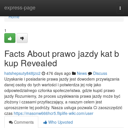
Home
express-page
Togg
navi
Home
1
Facts About prawo jazdy kat b
kup Revealed
hatshepsuty848jzo2
476 days ago
News
Discuss
Uzyskanie i posiadanie prawa jazdy jest dowodem przywiązania
danej osoby do tych wartości i potwierdza jej rolę jako
odpowiedzialnego członka społeczeństwa. gdzie kupić prawo
jazdy Rozumiemy, że proces uzyskiwania prawa jazdy może być
złożony i czasami przytłaczający, a naszym celem jest
uproszczenie tej podróży. Nasza usługa pozwala Ci zaoszczędzić
czas
https://masonw666hcr5.fliplife-wiki.com/user
Comments
Who Upvoted