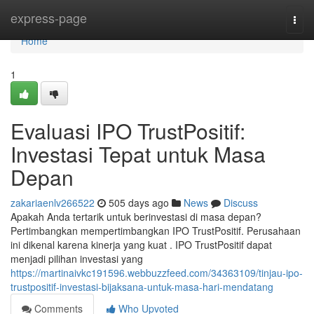
Home
express-page
Togg
navi
Home
1
Evaluasi IPO TrustPositif:
Investasi Tepat untuk Masa
Depan
zakariaenlv266522
505 days ago
News
Discuss
Apakah Anda tertarik untuk berinvestasi di masa depan?
Pertimbangkan mempertimbangkan IPO TrustPositif. Perusahaan
ini dikenal karena kinerja yang kuat . IPO TrustPositif dapat
menjadi pilihan investasi yang
https://martinaivkc191596.webbuzzfeed.com/34363109/tinjau-ipo-
trustpositif-investasi-bijaksana-untuk-masa-hari-mendatang
Comments
Who Upvoted