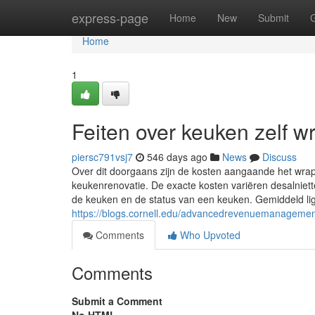
Home
express-page
Home
New
Submit
Home
1
Feiten over keuken zelf 
piersc791vsj7
546 days ago
News
Discuss
Over dit doorgaans zijn de kosten aangaande het wra
keukenrenovatie. De exacte kosten variëren desalniette
de keuken en de status van een keuken. Gemiddeld l
https://blogs.cornell.edu/advancedrevenuemanageme
Comments
Who Upvoted
Comments
Submit a Comment