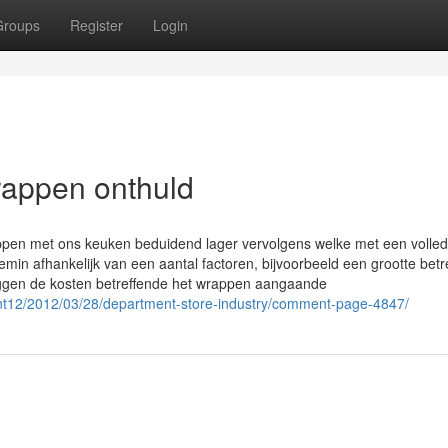
Groups
Register
Login
wrappen onthuld
ppen met ons keuken beduidend lager vervolgens welke met een volled
min afhankelijk van een aantal factoren, bijvoorbeeld een grootte betr
iggen de kosten betreffende het wrappen aangaande
nt12/2012/03/28/department-store-industry/comment-page-4847/