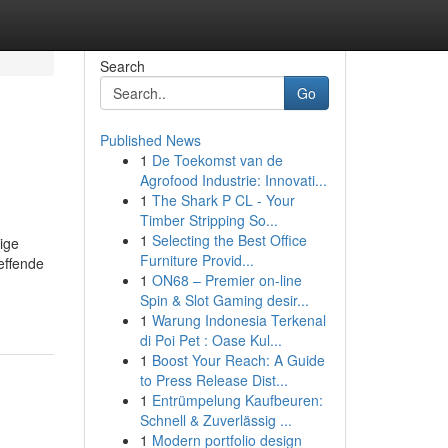
Search
Go
Published News
1
De Toekomst van de
Agrofood Industrie: Innovati...
1
The Shark P CL - Your
Timber Stripping So...
1
Selecting the Best Office
ige
Furniture Provid...
effende
1
ON68 – Premier on-line
Spin & Slot Gaming desir...
1
Warung Indonesia Terkenal
di Poi Pet : Oase Kul...
1
Boost Your Reach: A Guide
to Press Release Dist...
1
Entrümpelung Kaufbeuren:
Schnell & Zuverlässig ...
1
Modern portfolio design