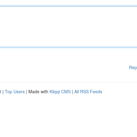
Rep
d
|
Top Users
| Made with
Kliqqi CMS
|
All RSS Feeds