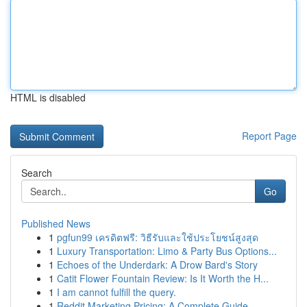
HTML is disabled
Report Page
Search
Go
Published News
1
pgfun99 เครดิตฟรี: วิธีรับและใช้ประโยชน์สูงสุด
1
Luxury Transportation: Limo & Party Bus Options...
1
Echoes of the Underdark: A Drow Bard's Story
1
Catit Flower Fountain Review: Is It Worth the H...
1
I am cannot fulfill the query.
1
Reddit Marketing Pricing: A Complete Guide