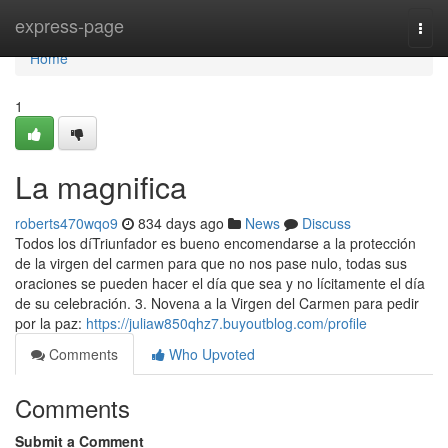
Home
express-page
Togg
navi
Home
1
La magnifica
roberts470wqo9
834 days ago
News
Discuss
Todos los díTriunfador es bueno encomendarse a la protección
de la virgen del carmen para que no nos pase nulo, todas sus
oraciones se pueden hacer el día que sea y no lícitamente el día
de su celebración. 3. Novena a la Virgen del Carmen para pedir
por la paz:
https://juliaw850qhz7.buyoutblog.com/profile
Comments
Who Upvoted
Comments
Submit a Comment