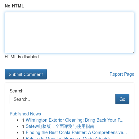
No HTML
HTML is disabled
Report Page
Search
Go
Published News
1
Wilmington Exterior Cleaning: Bring Back Your P...
1
Safew电脑版：全面评测与使用指南
1
Finding the Best Ocala Painter: A Comprehensive...
1
Palete de Monster: Preços e Onde Adquirir